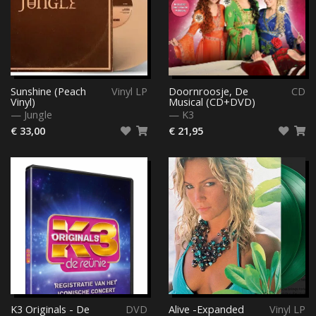
Sunshine (Peach
Vinyl LP
Doornroosje, De
CD
Vinyl)
Musical (CD+DVD)
—
Jungle
—
K3
€ 33,00
€ 21,95
K3 Originals - De
DVD
Alive -Expanded
Vinyl LP