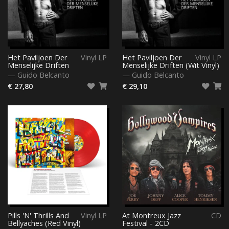
Het Paviljoen Der
Vinyl LP
Het Paviljoen Der
Vinyl LP
Menselijke Driften
Menselijke Driften (Wit Vinyl)
—
Guido Belcanto
—
Guido Belcanto
€ 27,80
€ 29,10
Pills 'N' Thrills And
Vinyl LP
At Montreux Jazz
CD
Bellyaches (Red Vinyl)
Festival - 2CD