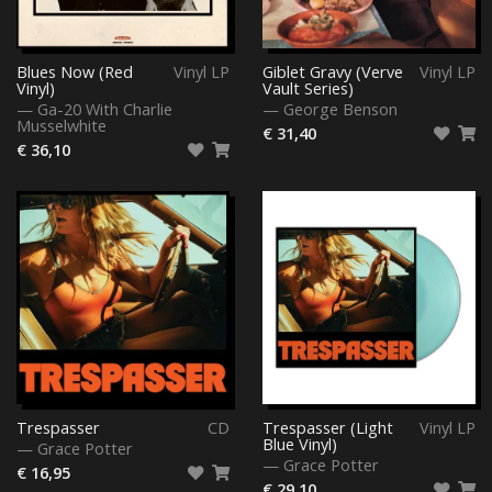
Blues Now (Red
Vinyl LP
Giblet Gravy (Verve
Vinyl LP
Vinyl)
Vault Series)
—
Ga-20 With Charlie
—
George Benson
Musselwhite
€ 31,40
€ 36,10
Trespasser
CD
Trespasser (Light
Vinyl LP
Blue Vinyl)
—
Grace Potter
—
Grace Potter
€ 16,95
€ 29,10