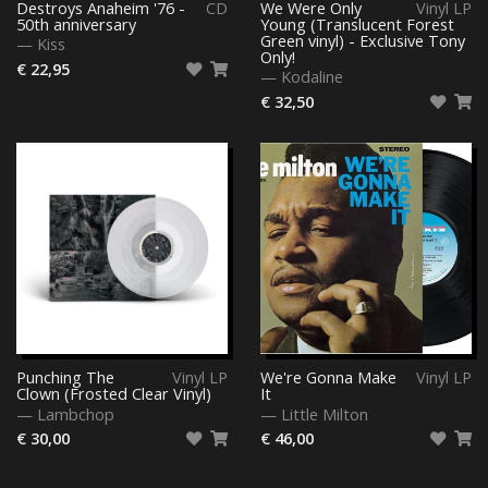
Destroys Anaheim '76 -
CD
We Were Only
Vinyl LP
50th anniversary
Young (Translucent Forest
Green vinyl) - Exclusive Tony
—
Kiss
Only!
€ 22,95
—
Kodaline
€ 32,50
Punching The
Vinyl LP
We're Gonna Make
Vinyl LP
Clown (Frosted Clear Vinyl)
It
—
Lambchop
—
Little Milton
€ 30,00
€ 46,00