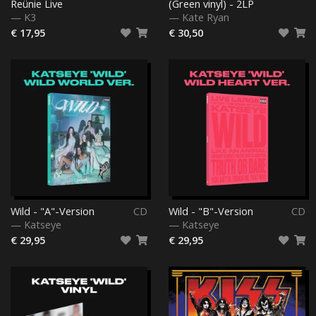
Reünie Live
(Green vinyl) - 2LP
—
K3
—
Kate Ryan
€ 17,95
€ 30,50
Wild - "A"-Version
CD
Wild - "B"-Version
CD
—
Katseye
—
Katseye
€ 29,95
€ 29,95