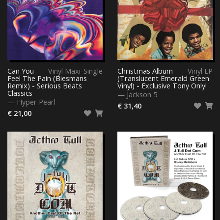
Can You
Vinyl Maxi-Single
Christmas Album
Vinyl LP
Feel The Pain (Biesmans
(Translucent Emerald Green
Remix) - Serious Beats
Vinyl) - Exclusive Tony Only!
Classics
—
Jackson 5
—
Hyper Pearl
€ 31,40
€ 21,00