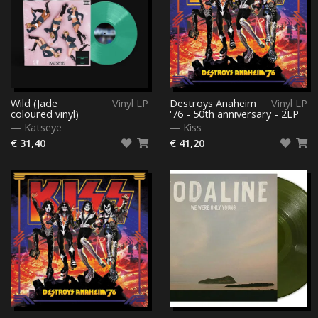
Wild (Jade
Vinyl LP
Destroys Anaheim
Vinyl LP
coloured vinyl)
'76 - 50th anniversary - 2LP
—
Katseye
—
Kiss
€ 31,40
€ 41,20