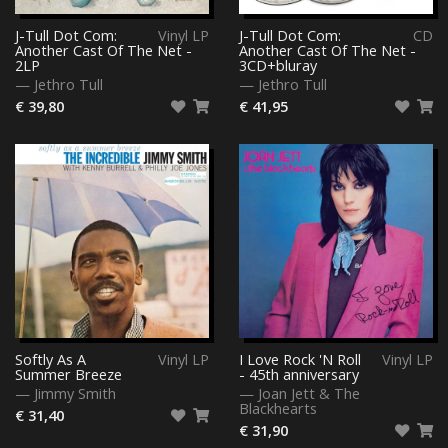
J-Tull Dot Com:
Vinyl LP
J-Tull Dot Com:
CD
Another Cast Of The Net -
Another Cast Of The Net -
2LP
3CD+bluray
—
Jethro Tull
—
Jethro Tull
€ 39,80
€ 41,95
Softly As A
Vinyl LP
I Love Rock 'N Roll
Vinyl LP
Summer Breeze
- 45th anniversary
—
Jimmy Smith
—
Joan Jett & The
Blackhearts
€ 31,40
€ 31,90