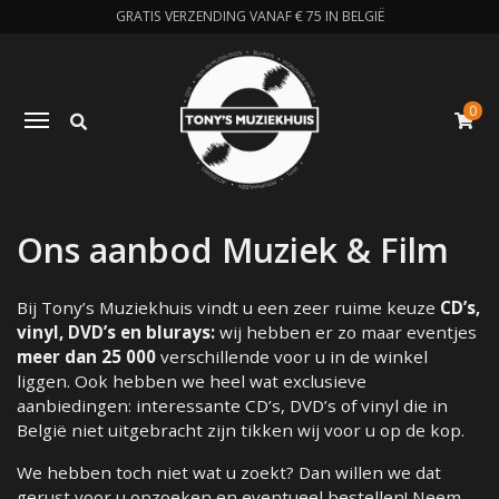
GRATIS VERZENDING VANAF € 75 IN BELGIË
0
Zoeken
Toggle navigation
W
Ons aanbod Muziek & Film
Bij Tony’s Muziekhuis vindt u een zeer ruime keuze
CD’s,
vinyl, DVD’s en blurays:
wij hebben er zo maar eventjes
meer dan 25 000
verschillende voor u in de winkel
liggen. Ook hebben we heel wat exclusieve
aanbiedingen: interessante CD’s, DVD’s of vinyl die in
België niet uitgebracht zijn tikken wij voor u op de kop.
We hebben toch niet wat u zoekt? Dan willen we dat
gerust voor u opzoeken en eventueel bestellen! Neem