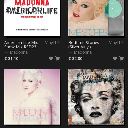
American Life Mix
Vinyl LP
Bedtime Stories
Vinyl LP
Show Mix RSD23
(Silver Vinyl)
—
Madonna
—
Madonna
€ 31,10
€ 32,80