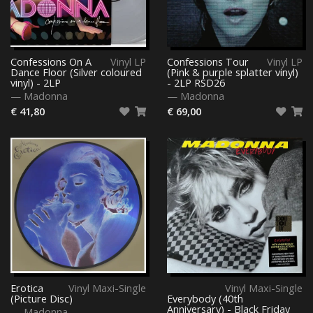
Confessions On A
Vinyl LP
Confessions Tour
Vinyl LP
Dance Floor (Silver coloured
(Pink & purple splatter vinyl)
vinyl) - 2LP
- 2LP RSD26
—
Madonna
—
Madonna
€ 41,80
€ 69,00
Erotica
Vinyl Maxi-Single
Vinyl Maxi-Single
(Picture Disc)
Everybody (40th
Anniversary) - Black Friday
—
Madonna