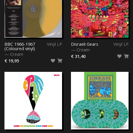
BBC 1966-1967
Vinyl LP
Disraeli Gears
Vinyl LP
(Coloured vinyl)
—
Cream
—
Cream
€ 31,40
€ 19,95