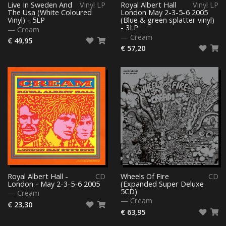
Live In Sweden And
Vinyl LP
Royal Albert Hall
Vinyl LP
The Usa (White Coloured
London May 2-3-5-6 2005
Vinyl) - 5LP
(Blue & green splatter vinyl)
- 3LP
—
Cream
—
Cream
€ 49,95
€ 57,20
Royal Albert Hall -
CD
Wheels Of Fire
CD
London - May 2-3-5-6 2005
(Expanded Super Deluxe
5CD)
—
Cream
—
Cream
€ 23,30
€ 63,95