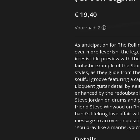
€ 19,40
Voorraad: 2
As anticipation for The Rol
ever more feverish, the leg
irresistible preview with the 
fantastic example of the Ston
styles, as they glide from th
soulful groove featuring a ca
Eloquent guitar detail by Ke
enhanced by the redoubtable
Steve Jordan on drums and pe
friend Steve Winwood on Rho
band's lifelong love affair wi
message to an over-inquisiti
"You pray like a mantis, you
Details