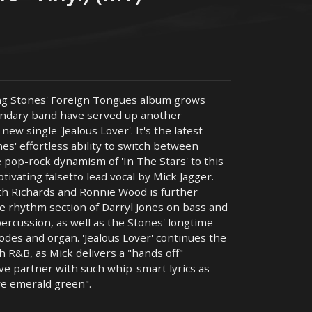
ling Stones' Foreign Tongues album grows
endary band have served up another
new single 'Jealous Lover'. It's the latest
es' effortless ability to switch between
e pop-rock dynamism of 'In The Stars' to this
ptivating falsetto lead vocal by Mick Jagger.
ith Richards and Ronnie Wood is further
 rhythm section of Darryl Jones on bass and
rcussion, as well as the Stones' longtime
des and organ. 'Jealous Lover' continues the
th R&B, as Mick delivers a "hands off"
ve partner with such whip-smart lyrics as
're emerald green".