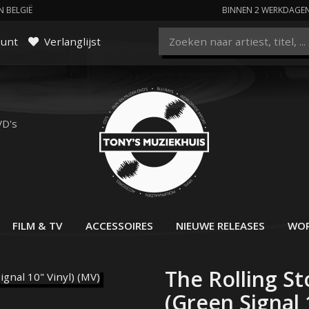
N BELGIË
BINNEN 2 WERKDAGE
ount
Verlanglijst
VD's
FILM & TV
ACCESSOIRES
NIEUWE RELEASES
WOR
The Rolling St
(Green Signal 