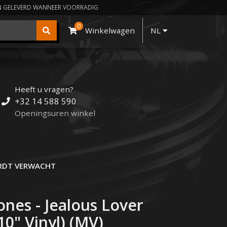
N GELEVERD WANNEER VOORRADIG
0
Winkelwagen
NL
Heeft u vragen?
+32 14 588 590
Openingsuren winkel
DT VERWACHT
ones - Jealous Lover
10" Vinyl) (MV)