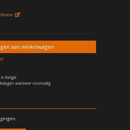
elease
st
 in België
erkdagen wanneer voorradig
igingen.