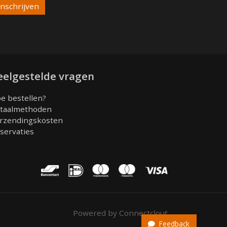
eelgestelde vragen
e bestellen?
taalmethoden
rzendingskosten
servaties
Powered by Connectclout
Feedback