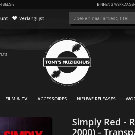
N BELGIË
BINNEN 2 WERKDAGE
ount
Verlanglijst
VD's
FILM & TV
ACCESSOIRES
NIEUWE RELEASES
WOR
Simply Red - R
2000) - Trans