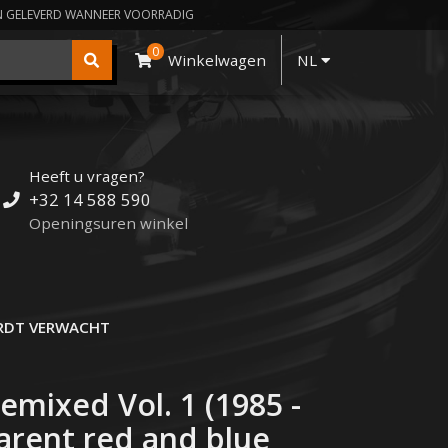
N GELEVERD WANNEER VOORRADIG
0
Winkelwagen
NL
Heeft u vragen?
+32 14 588 590
Openingsuren winkel
DT VERWACHT
emixed Vol. 1 (1985 -
parent red and blue