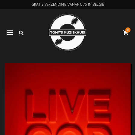
GRATIS VERZENDING VANAF € 75 IN BELGIË
0
Zoeken
Toggle navigation
W