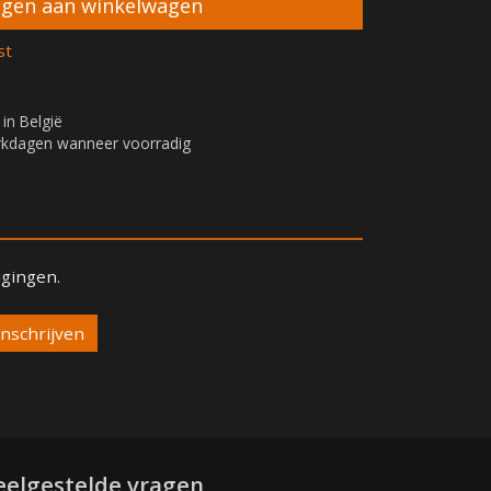
st
 in België
erkdagen wanneer voorradig
igingen.
eelgestelde vragen