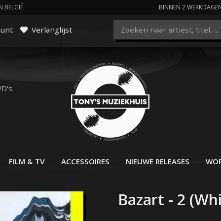
N BELGIË
BINNEN 2 WERKDAGE
ount
Verlanglijst
VD's
FILM & TV
ACCESSOIRES
NIEUWE RELEASES
WOR
Bazart - 2 (Whi