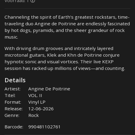
Voorraad: 1
Channeling the spirit of Earth’s greatest rockstars, time-
traveling duo Angine de Poitrine are endlessly fascinated
by hot dogs, pyramids, and the sheer grandeur of rock
music.
With driving drum grooves and intricately layered
microtonal guitars, Klek and Khn de Poitrine conjure
hypnotic sonic and visual vortices. Their live KEXP
session has racked up millions of views—and counting.
Details
Artiest:
Angine De Poitrine
Titel:
VOL. II
Format:
Vinyl LP
Release:
12-06-2026
Genre:
Rock
Barcode:
990481102761