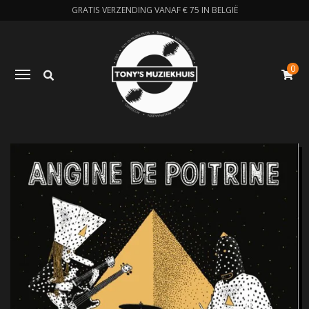
GRATIS VERZENDING VANAF € 75 IN BELGIË
0
Zoeken
Toggle navigation
W