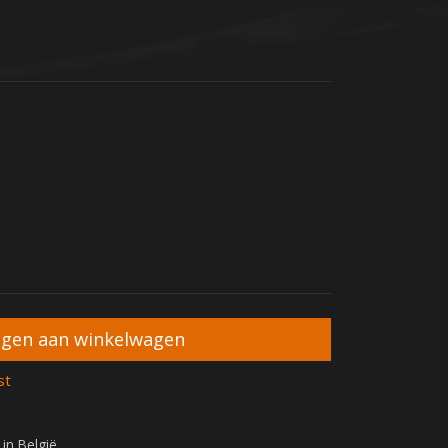
st
 in België