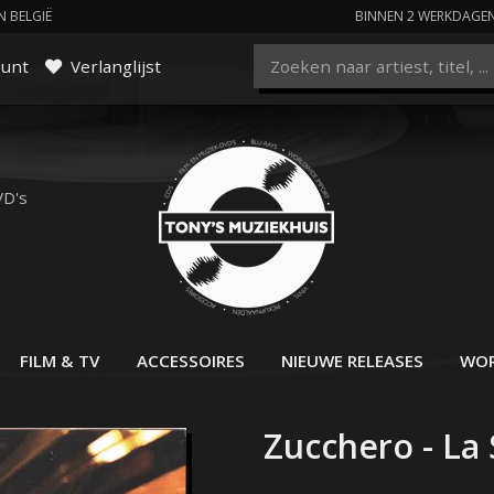
N BELGIË
BINNEN 2 WERKDAGE
ount
Verlanglijst
VD's
FILM & TV
ACCESSOIRES
NIEUWE RELEASES
WOR
Zucchero - La