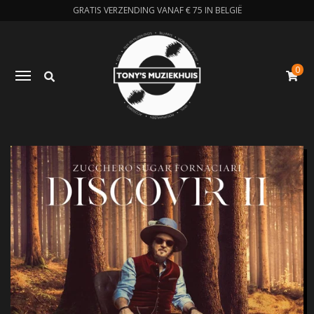
GRATIS VERZENDING VANAF € 75 IN BELGIË
0
Zoeken
Toggle navigation
W