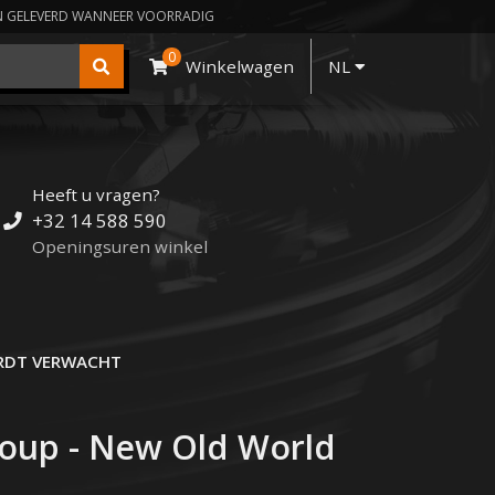
N GELEVERD WANNEER VOORRADIG
0
Winkelwagen
NL
Heeft u vragen?
+32 14 588 590
Openingsuren winkel
DT VERWACHT
oup - New Old World