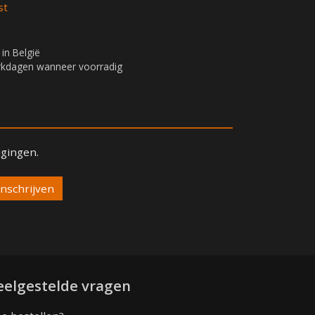
st
 in België
erkdagen wanneer voorradig
igingen.
eelgestelde vragen