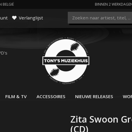
N BELGIË
BINNEN 2 WERKDAGE
ount
Verlanglijst
VD's
FILM & TV
ACCESSOIRES
NIEUWE RELEASES
WOR
Zita Swoon Gr
(CD)