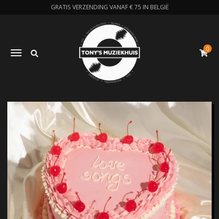
GRATIS VERZENDING VANAF € 75 IN BELGIË
0
Zoeken
Toggle navigation
W