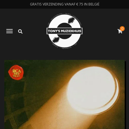
GRATIS VERZENDING VANAF € 75 IN BELGIË
0
Zoeken
Toggle navigation
W