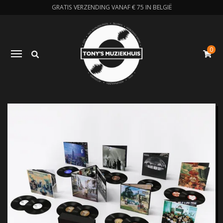
GRATIS VERZENDING VANAF € 75 IN BELGIË
0
Zoeken
Toggle navigation
W