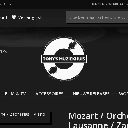
N BELGIË
BINNEN 2 WERKDAGE
ount
Verlanglijst
VD's
FILM & TV
ACCESSOIRES
NIEUWE RELEASES
WOR
Mozart / Orc
Lausanne / Zac