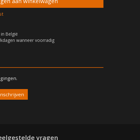
st
 in België
erkdagen wanneer voorradig
igingen.
eelgestelde vragen