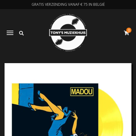
GRATIS VERZENDING VANAF € 75 IN BELGIË
0
Zoeken
Toggle navigation
W