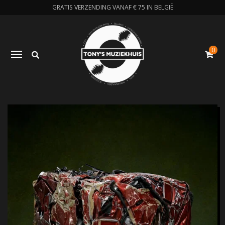
GRATIS VERZENDING VANAF € 75 IN BELGIË
0
Zoeken
Toggle navigation
W