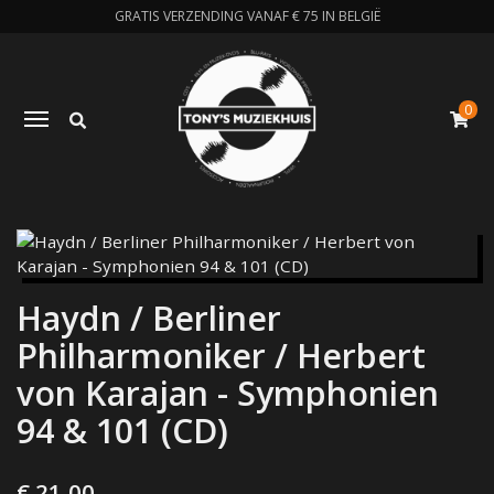
GRATIS VERZENDING VANAF € 75 IN BELGIË
0
Zoeken
Toggle navigation
W
Haydn / Berliner
Philharmoniker / Herbert
von Karajan - Symphonien
94 & 101 (CD)
€ 21,00