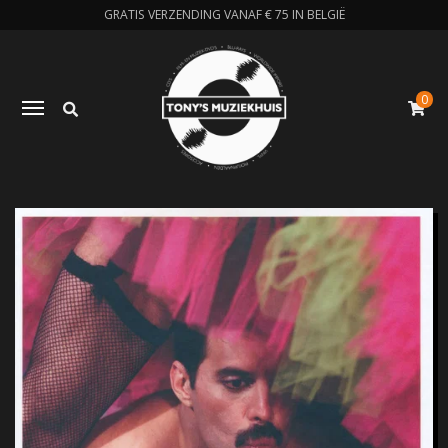
GRATIS VERZENDING VANAF € 75 IN BELGIË
0
Zoeken
Toggle navigation
W