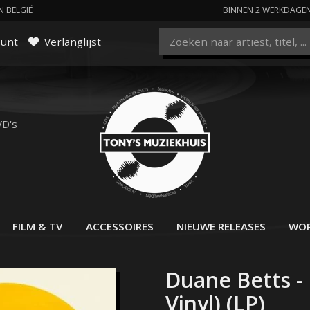
N BELGIË
BINNEN 2 WERKDAGE
ount
Verlanglijst
VD's
FILM & TV
ACCESSOIRES
NIEUWE RELEASES
WOR
Duane Betts - 
Vinyl) (LP)