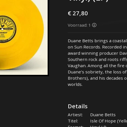
€ 27,80
Voorraad: 1
Duane Betts brings a coastal 
on Sun Records. Recorded i
award winning producer Dave
Southern rock and roots riff
Vaughan. Among all the fire o
Duane’s sobriety, the loss of
Brothers), and his decades o
worlds.
Details
Artiest:
Duane Betts
Titel:
Isle Of Hope (Yell
Format:
Vinyl LP