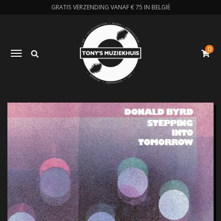
GRATIS VERZENDING VANAF € 75 IN BELGIË
0
Zoeken
Toggle navigation
W