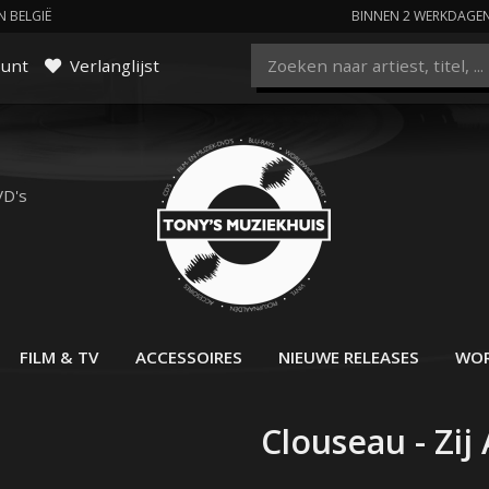
N BELGIË
BINNEN 2 WERKDAGE
ount
Verlanglijst
VD's
FILM & TV
ACCESSOIRES
NIEUWE RELEASES
WOR
Clouseau - Zij 