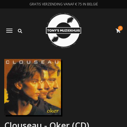
GRATIS VERZENDING VANAF € 75 IN BELGIË
0
Zoeken
Toggle navigation
W
Clouseau - Oker (CD)