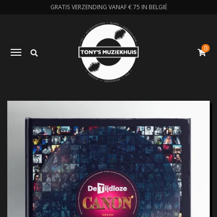
GRATIS VERZENDING VANAF € 75 IN BELGIË
0
Zoeken
Toggle navigation
W