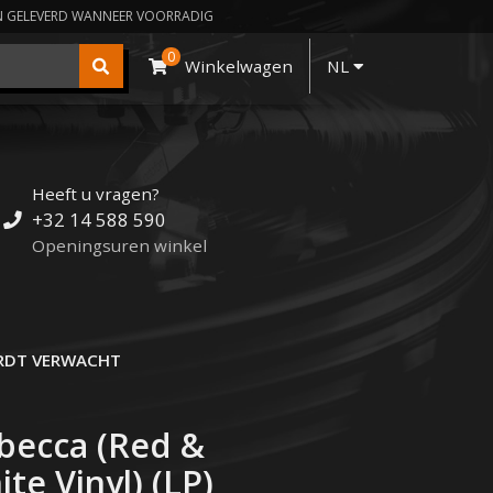
N GELEVERD WANNEER VOORRADIG
0
Winkelwagen
NL
Heeft u vragen?
+32 14 588 590
Openingsuren winkel
DT VERWACHT
ebecca (Red &
te Vinyl) (LP)