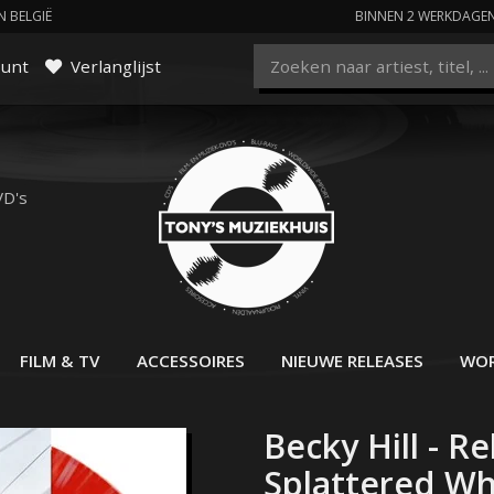
N BELGIË
BINNEN 2 WERKDAGE
ount
Verlanglijst
VD's
FILM & TV
ACCESSOIRES
NIEUWE RELEASES
WOR
Becky Hill - R
Splattered Whi