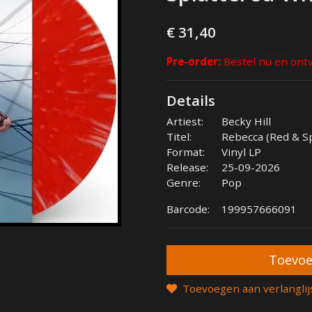
€ 31,40
Pre-order:
Bestel nu en ontv
Details
Artiest:
Becky Hill
Titel:
Rebecca (Red & Sp
Format:
Vinyl LP
Release:
25-09-2026
Genre:
Pop
Barcode:
199957666091
Toevoegen aan verlanglij