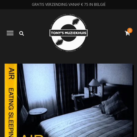
GRATIS VERZENDING VANAF € 75 IN BELGIË
0
Zoeken
Toggle navigation
W