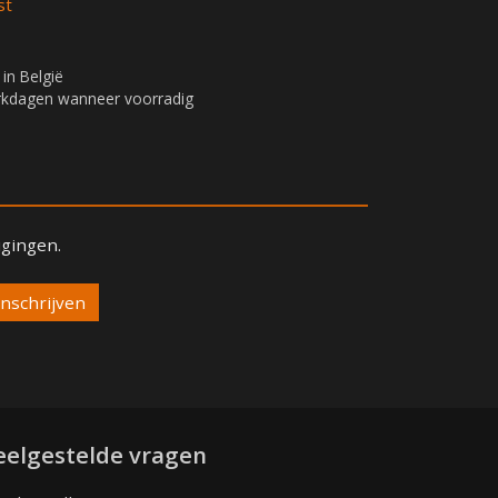
st
 in België
erkdagen wanneer voorradig
igingen.
eelgestelde vragen