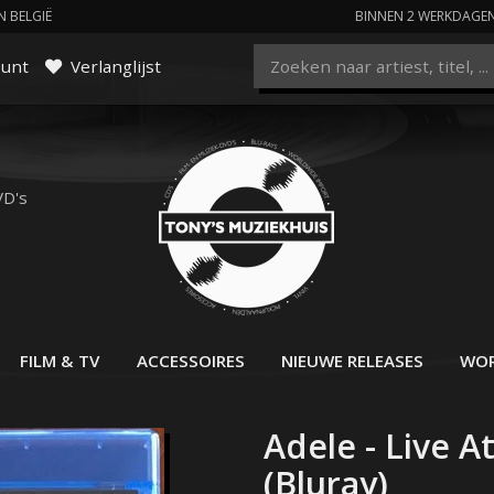
N BELGIË
BINNEN 2 WERKDAGE
ount
Verlanglijst
VD's
FILM & TV
ACCESSOIRES
NIEUWE RELEASES
WOR
Adele - Live A
(Bluray)