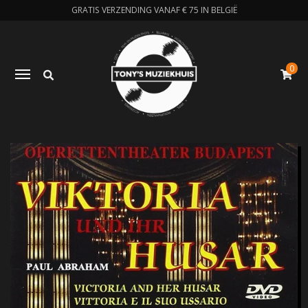
GRATIS VERZENDING VANAF € 75 IN BELGIË
0
Zoeken
Toggle navigation
W