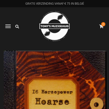
GRATIS VERZENDING VANAF € 75 IN BELGIË
0
Zoeken
Toggle navigation
W