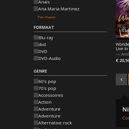
Anaïs
Ana Maria Martinez
FORMAAT
Blu-ray
Wonder
dvd
Live In
DVD
—
And
DVD-Audio
€ 20,5
GENRE
60's pop
70's pop
Accessoires
Action
Ni
Adventure
Adventure
Co
Alternative rock