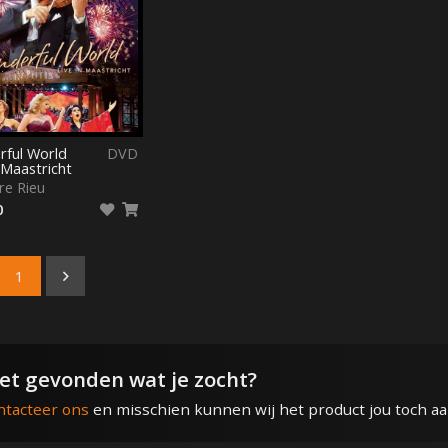
ful World
DVD
 Maastricht
re Rieu
0
1
et gevonden wat je zocht?
ntacteer ons
en misschien kunnen wij het product jou toch a