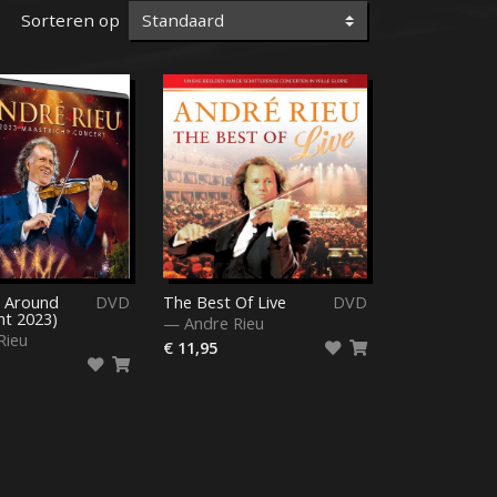
Sorteren op
l Around
DVD
The Best Of Live
DVD
ht 2023)
—
Andre Rieu
Rieu
€ 11,95