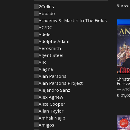
Showin
2Cellos
Abbado
Academy St Martin In The Fields
AC/DC
Adele
Adolphe Adam
Aerosmith
Agent Steel
AIR
Alagna
Alan Parsons
Christ
Alan Parsons Project
Foreve
—
And
Alejandro Sanz
€ 21,0
Alex Agnew
Alice Cooper
Allan Taylor
Amhali Najib
Amigos