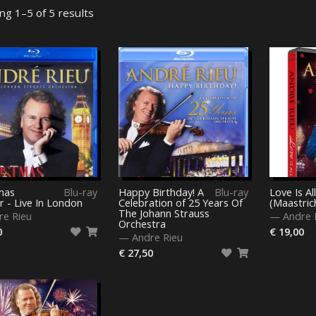
g 1–5 of 5 results
mas
Blu-ray
Happy Birthday! A
Blu-ray
Love Is Al
r - Live In London
Celebration of 25 Years Of
(Maastric
The Johann Strauss
re Rieu
—
Andre 
Orchestra
0
€ 19,00
—
Andre Rieu
€ 27,50