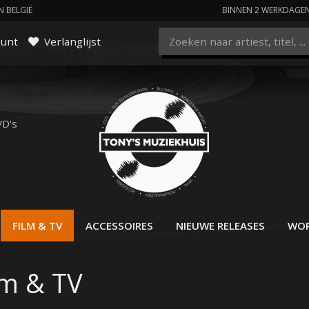
N BELGIË
BINNEN 2 WERKDAGE
ount
Verlanglijst
VD's
FILM & TV
ACCESSOIRES
NIEUWE RELEASES
WOR
lm & TV