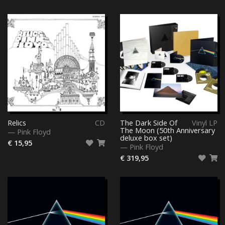
Relics
CD
The Dark Side Of
Vinyl LP
The Moon (50th Anniversary
—
Pink Floyd
deluxe box set)
€ 15,95
—
Pink Floyd
€ 319,95