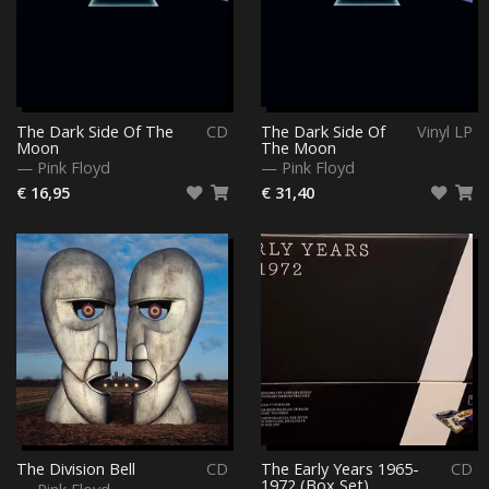
The Dark Side Of The
CD
The Dark Side Of
Vinyl LP
Moon
The Moon
—
Pink Floyd
—
Pink Floyd
€ 16,95
€ 31,40
The Division Bell
CD
The Early Years 1965-
CD
1972 (Box Set)