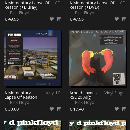
A Momentary Lapse Of
CD
A Momentary Lapse Of
CD
Reason (+Bluray)
Reason (+DVD)
—
Pink Floyd
—
Pink Floyd
€ 49,95
€ 47,95
A Momentary
Vinyl LP
Arnold Layne -
Vinyl Single
Lapse Of Reason
RSD20 Aug
—
Pink Floyd
—
Pink Floyd
€ 30,00
€ 17,40