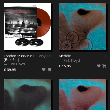
London 1966/1967
Vinyl LP
Meddle
CD
(Box Set)
—
Pink Floyd
—
Pink Floyd
€ 15,95
€ 39,95