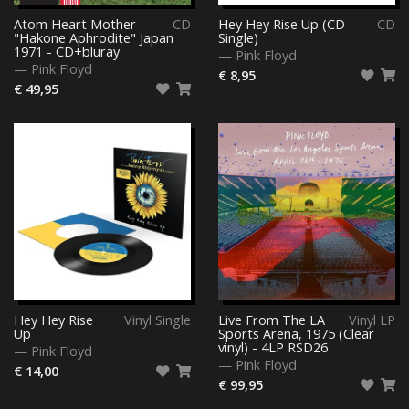
Atom Heart Mother
CD
Hey Hey Rise Up (CD-
CD
"Hakone Aphrodite" Japan
Single)
1971 - CD+bluray
—
Pink Floyd
—
Pink Floyd
€ 8,95
€ 49,95
Hey Hey Rise
Vinyl Single
Live From The LA
Vinyl LP
Up
Sports Arena, 1975 (Clear
vinyl) - 4LP RSD26
—
Pink Floyd
—
Pink Floyd
€ 14,00
€ 99,95