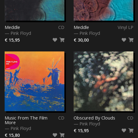
Meddle
CD
Meddle
Vinyl LP
—
Pink Floyd
—
Pink Floyd
€ 15,95
€ 30,00
Music From The Film
CD
Obscured By Clouds
CD
More
—
Pink Floyd
—
Pink Floyd
€ 15,95
€ 15,80