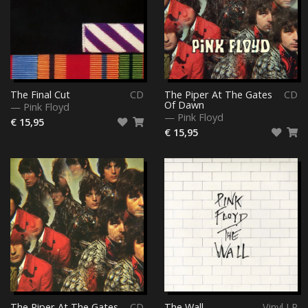
The Final Cut
CD
The Piper At The Gates
CD
Of Dawn
—
Pink Floyd
—
Pink Floyd
€ 15,95
€ 15,95
The Piper At The Gates
CD
The Wall
Vinyl LP