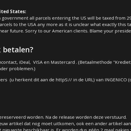
ted States:
n government all parcels entering the US will be taxed from 2
arcels to the USA any more as it is unclear what exactly this 
e near future. Sorry to our American clients. Blame your preside
 betalen?
ncontact, iDeal, VISA en Mastercard . (Betaalmethode "Kredie
nder problemen.)
vers (u herkent dit aan de httpS:// in de URL) van INGENICO (
ereserveerd worden. Na de release worden deze verstuurd.
ieuw artikel dat nog moet uitkomen, ook een ander artikel aan
nieuwste beschikbaar is. Er worden dus géén 2 maal pakjes v