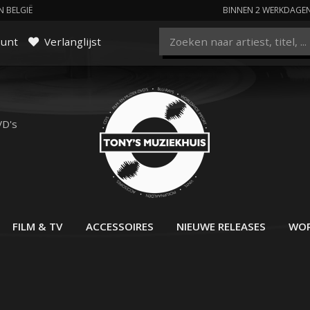
N BELGIË
BINNEN 2 WERKDAGE
ount
Verlanglijst
VD's
FILM & TV
ACCESSOIRES
NIEUWE RELEASES
WOR