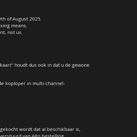
9th of August 2025.
taxing means.
nt, not us.
tkaart" houdt dus ook in dat u de gewone
de koploper in multi-channel-
gekocht wordt dat al beschikbaar is,
erstuurd van één bestelling.