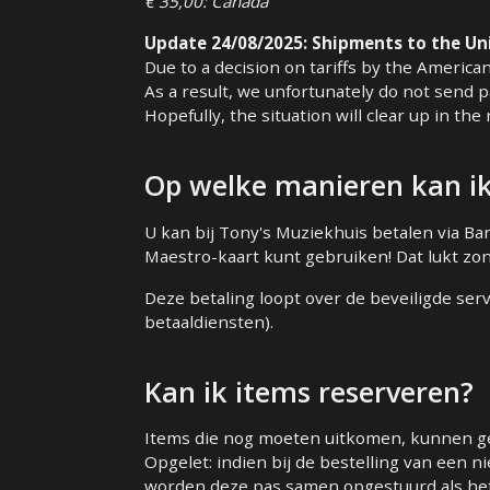
€ 35,00: Canada
Update 24/08/2025: Shipments to the Uni
Due to a decision on tariffs by the America
As a result, we unfortunately do not send p
Hopefully, the situation will clear up in th
Op welke manieren kan ik
U kan bij Tony's Muziekhuis betalen via Ba
Maestro-kaart kunt gebruiken! Dat lukt zo
Deze betaling loopt over de beveiligde ser
betaaldiensten).
Kan ik items reserveren?
Items die nog moeten uitkomen, kunnen g
Opgelet: indien bij de bestelling van een n
worden deze pas samen opgestuurd als het 