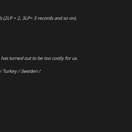
s (2LP = 2, 3LP= 3 records and so on).
has turned out to be too costly for us.
c / Turkey / Sweden /