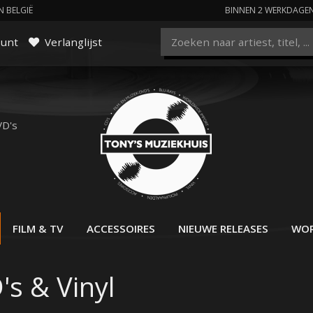
N BELGIË
BINNEN 2 WERKDAGE
ount
Verlanglijst
VD's
FILM & TV
ACCESSOIRES
NIEUWE RELEASES
WOR
's & Vinyl