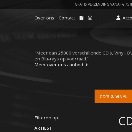
GRATIS VERZENDING VANAF € 75 I
Facebook
Instagram
Over ons
Contact
Acc
"Meer dan 25000 verschillende CD's, Vinyl, D
en Blu-rays op voorraad."
Meer over ons aanbod
CD'S & VINYL
CD
Filteren op
ARTIEST