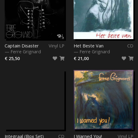
Captain Disaster
Vinyl LP
Het Beste Van
CD
—
Ferre Grignard
—
Ferre Grignard
€ 25,50
€ 21,00
Integraal (Box Set)
CD
I Warned You!
Vinyl LP