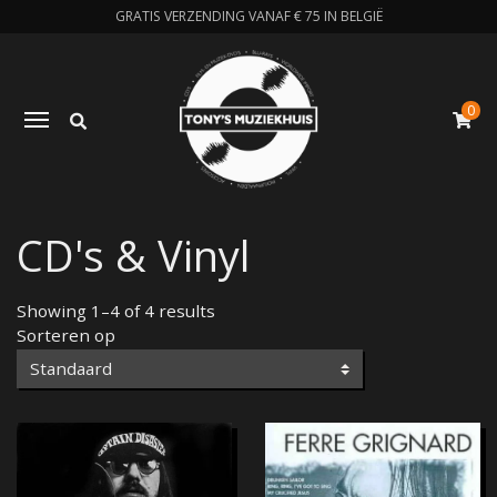
GRATIS VERZENDING VANAF € 75 IN BELGIË
0
Zoeken
Toggle navigation
W
CD's & Vinyl
Showing 1–4 of 4 results
Sorteren op