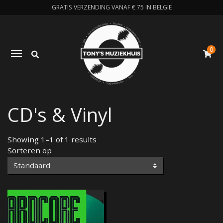
GRATIS VERZENDING VANAF € 75 IN BELGIË
0
Zoeken
Toggle navigation
W
CD's & Vinyl
Showing 1–1 of 1 results
Sorteren op