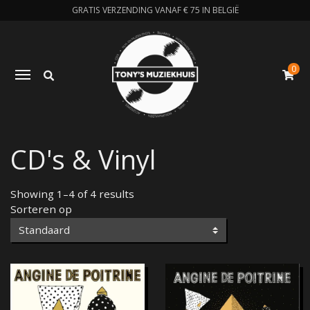
GRATIS VERZENDING VANAF € 75 IN BELGIË
0
Zoeken
Toggle navigation
W
CD's & Vinyl
Showing 1–4 of 4 results
Sorteren op