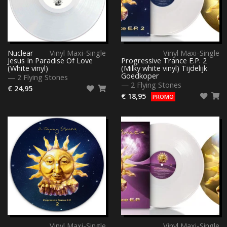
Nuclear
Vinyl Maxi-Single
Vinyl Maxi-Single
Jesus In Paradise Of Love
Progressive Trance E.P. 2
(White vinyl)
(Milky white vinyl) Tijdelijk
Goedkoper
—
2 Flying Stones
—
2 Flying Stones
€ 24,95
€ 18,95
PROMO
Vinyl Maxi-Single
Vinyl Maxi-Single